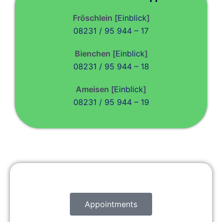
Fröschlein [
Einblick
]
08231 / 95 944 – 17
Bienchen [
Einblick
]
08231 / 95 944 – 18
Ameisen [
Einblick
]
08231 / 95 944 – 19
Appointments