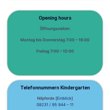
Opening hours
Öffnungszeiten:
Montag bis Donnerstag 7:00 – 16:00
Freitag 7:00 – 15:00
Telefonnummern Kindergarten
Nilpferde
[
Einblick
]
08231 / 95 944 – 11